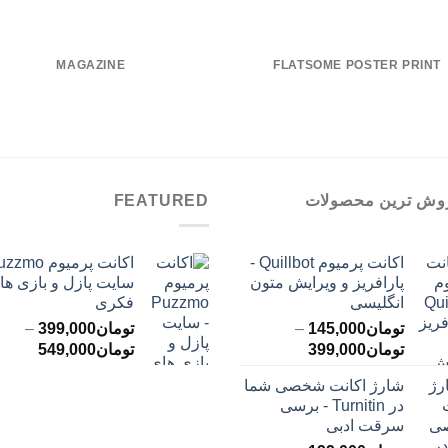
MAGAZINE
FLATSOME POSTER PRINT
وش ترین محصولات
FEATURED
اکانت پرمیوم Quillbot -
پارافریز و ویرایش متون
سایت پازل و بازی ها
انگلیسی
فکری
تومان
145,000
–
تومان
399,000
–
محدوده
محدود
تومان
399,000
تومان
549,000
قیمت:
قیمت:
شارژ اکانت شخصی شما
تومان145,000
ت
در Turnitin - برسی
تا
تا
سرقت ادبی
تومان399,000
تومان549,000