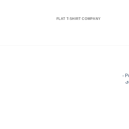
FLAT T-SHIRT COMPANY
اکانت پرمیوم Puzzmo -
ی
ه
ومان399,000