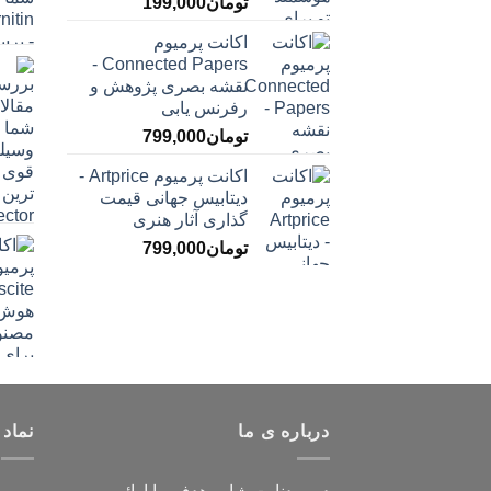
تومان
199,000
اکانت پرمیوم
Connected Papers -
نقشه بصری پژوهش و
رفرنس یابی
تومان
799,000
اکانت پرمیوم Artprice -
دیتابیس جهانی قیمت
‌گذاری آثار هنری
تومان
799,000
درباره ی ما
نماد 