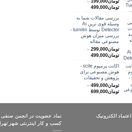
تومان
199,000
–
محدوده
تومان
499,000
قیمت:
بررسی مقالات شما به
تومان199,000
وسیله قوی ترین Ai
تا
Detector توسط turnitin -
تومان499,000
بررسی میزان هوش
مصنوعی مقاله
تومان
299,000
–
محدوده
تومان
499,000
قیمت:
اکانت پرمیوم scite -
تومان299,000
هوش مصنوعی برای
تا
پژوهش و تحقیقات
تومان499,000
تومان
499,000
–
محدوده
تومان
699,000
قیمت:
تومان499,000
تا
اعتماد الکترونیک
تومان699,000
نماد عضویت در انجمن صنفی
کسب و کار اینترنتی شهر تهرا