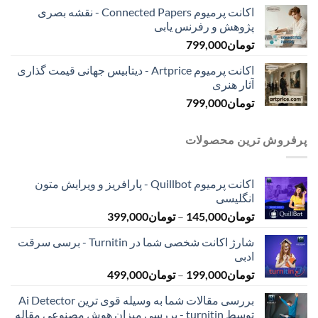
اکانت پرمیوم Connected Papers - نقشه بصری
پژوهش و رفرنس یابی
تومان
799,000
اکانت پرمیوم Artprice - دیتابیس جهانی قیمت ‌گذاری
آثار هنری
تومان
799,000
پرفروش ترین محصولات
اکانت پرمیوم Quillbot - پارافریز و ویرایش متون
انگلیسی
محدوده
تومان
145,000
–
تومان
399,000
قیمت:
شارژ اکانت شخصی شما در Turnitin - برسی سرقت
تومان145,000
ادبی
تا
محدوده
تومان
199,000
–
تومان
499,000
تومان399,000
قیمت:
بررسی مقالات شما به وسیله قوی ترین Ai Detector
تومان199,000
توسط turnitin - بررسی میزان هوش مصنوعی مقاله