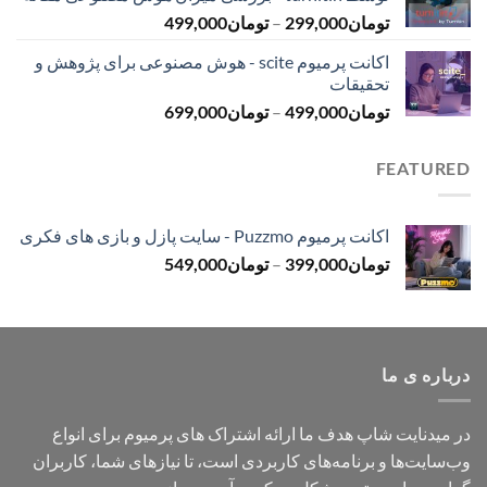
تا
محدوده
تومان
299,000
–
تومان
499,000
تومان499,000
قیمت:
اکانت پرمیوم scite - هوش مصنوعی برای پژوهش و
تومان299,000
تحقیقات
تا
محدوده
تومان
499,000
–
تومان
699,000
تومان499,000
قیمت:
تومان499,000
FEATURED
تا
تومان699,000
اکانت پرمیوم Puzzmo - سایت پازل و بازی های فکری
محدوده
تومان
399,000
–
تومان
549,000
قیمت:
تومان399,000
تا
تومان549,000
درباره ی ما
در میدنایت شاپ هدف ما ارائه اشتراک های پرمیوم برای انواع
وب‌سایت‌ها و برنامه‌های کاربردی است، تا نیازهای شما، کاربران