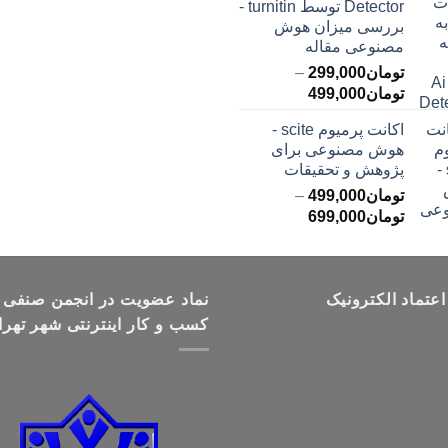
Detector توسط turnitin -
تومان499,000
بررسی میزان هوش
مصنوعی مقاله
تومان
299,000
–
محدوده
تومان
499,000
قیمت:
اکانت پرمیوم scite -
تومان299,000
هوش مصنوعی برای
تا
پژوهش و تحقیقات
تومان499,000
تومان
499,000
–
محدوده
تومان
699,000
قیمت:
تومان499,000
تا
اعتماد الکترونیک
تومان699,000
نماد عضویت در انجمن صنفی
کسب و کار اینترنتی شهر تهرا