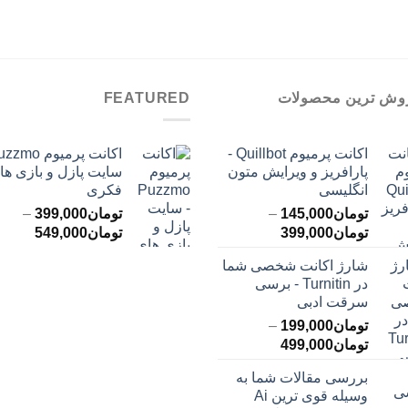
وش ترین محصولات
FEATURED
اکانت پرمیوم Quillbot -
پارافریز و ویرایش متون
سایت پازل و بازی ها
انگلیسی
فکری
تومان
145,000
–
تومان
399,000
–
محدوده
محدود
تومان
399,000
تومان
549,000
قیمت:
قیمت:
شارژ اکانت شخصی شما
تومان145,000
ت
در Turnitin - برسی
تا
تا
سرقت ادبی
تومان399,000
تومان549,000
تومان
199,000
–
محدوده
تومان
499,000
قیمت:
بررسی مقالات شما به
تومان199,000
وسیله قوی ترین Ai
تا