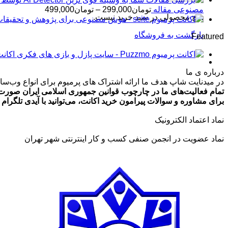
محدوده
مصنوعی مقاله
تومان
299,000
–
تومان
499,000
هیچ محصولی در سبد خرید نیست.
قیمت:
تومان99,000
بازگشت به فروشگاه
Featured
تا
تومان499,000
اکانت پرمیوم zmo
درباره ی ما
در میدنایت شاپ هدف ما ارائه اشتراک های پرمیوم برای انواع وب‌سایت
تمام فعالیت‌های ما در چارچوب قوانین جمهوری اسلامی ایران صورت 
برای مشاوره و سوالات پیرامون خرید اکانت، می‌توانید با آیدی تلگرام @ArmanLaghaei در ارتباط باش
نماد اعتماد الکترونیک
نماد عضویت در انجمن صنفی کسب و کار اینترنتی شهر تهران