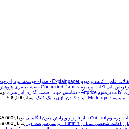
اکانت پرمیوم Explainpaper - همراه هوشمند تو برای فهم مقالات علمی
اکانت پرمیوم Connected Papers - نقشه بصری پژوهش و رفرنس یابی
اکانت پرمیوم Artprice - دیتابیس جهانی قیمت ‌گذاری آثار هنری
توم
Modeng - مود کردن بازی با یک کلیک
تومان
599,000
پرمیوم Quillbot - پارافریز و ویرایش متون انگلیسی
تومان
45,000
ژ اکانت شخصی شما در Turnitin - برسی سرقت ادبی
تومان
99,000