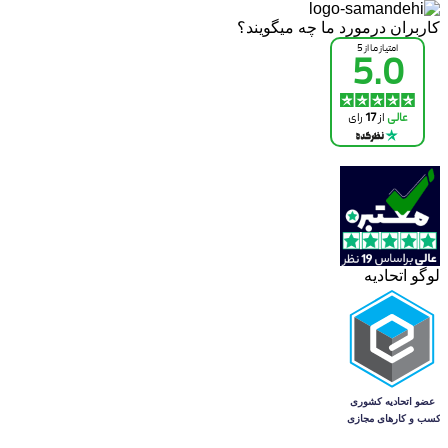
کاربران درمورد ما چه میگویند؟
لوگو اتحادیه