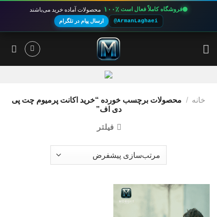
۱۰۰٪
فروشگاه کاملاً فعال است
محصولات آماده خرید می‌باشند
@ArmanLaghaei
ارسال پیام در تلگرام
Ski
t
conten
خانه
/
محصولات برچسب خورده “خرید اکانت پرمیوم چت پی
دی اف”
فیلتر