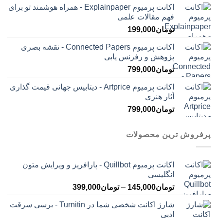
اکانت پرمیوم Explainpaper - همراه هوشمند تو برای
فهم مقالات علمی
تومان
199,000
اکانت پرمیوم Connected Papers - نقشه بصری
پژوهش و رفرنس یابی
تومان
799,000
اکانت پرمیوم Artprice - دیتابیس جهانی قیمت ‌گذاری
آثار هنری
تومان
799,000
پرفروش ترین محصولات
اکانت پرمیوم Quillbot - پارافریز و ویرایش متون
انگلیسی
محدوده
تومان
145,000
–
تومان
399,000
قیمت:
شارژ اکانت شخصی شما در Turnitin - برسی سرقت
تومان145,000
ادبی
تا